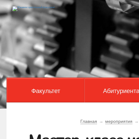
Факультет
Абитуриент
Главная
→
мероприятия
→