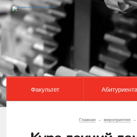
Факультет
Абитуриент
Главная
→
мероприятия
→