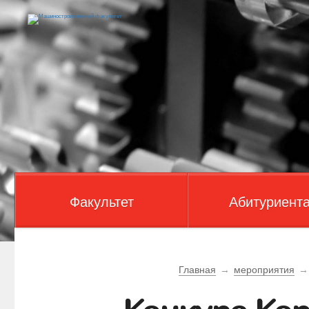
Факультет
Абитуриент
Главная
→
мероприятия
→