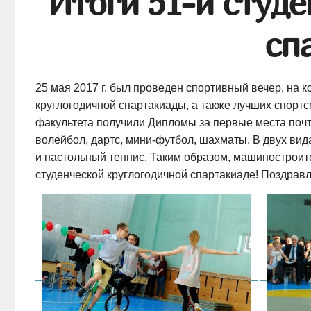
Итоги 51-й студ
сп
25 мая 2017 г. был проведен спортивный вечер, на
круглогодичной спартакиады, а также лучших спортс
факультета получили Дипломы за первые места почти
волейбол, дартс,
мини-футбол
, шахматы. В двух вид
и настольный теннис. Таким образом, машиностроит
студенческой круглогодичной спартакиаде! Поздра