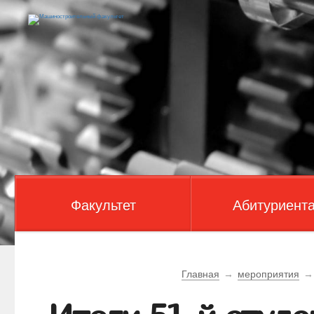
Факультет
Абитуриент
Главная
→
мероприятия
→