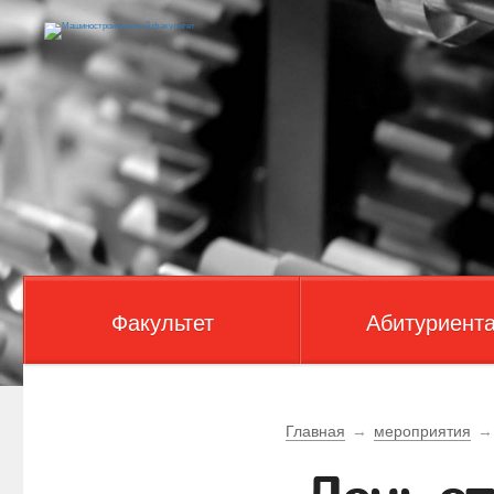
Факультет
Абитуриент
Главная
→
мероприятия
→