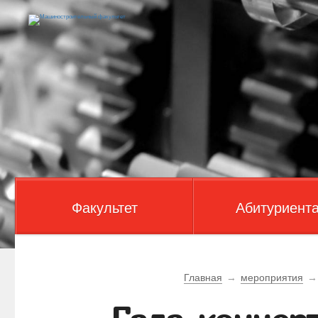
Факультет
Абитуриент
Главная
→
мероприятия
→