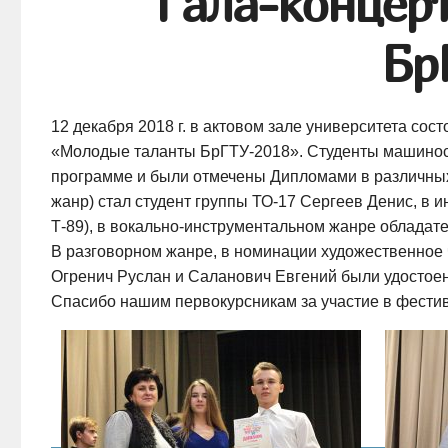
Гала-концер
Бр
12 декабря 2018 г. в актовом зале университета сос
«Молодые таланты
БрГТУ-2018
». Студенты машинос
программе и были отмечены Дипломами в различн
жанр) стал студент группы
ТО-17
Сергеев Денис, в и
Т-89
), в
вокально-инструментальном
жанре обладате
В разговорном жанре, в номинации художественное 
Огренич Руслан и Саланович Евгений были удостое
Спасибо нашим первокурсникам за участие в фестив