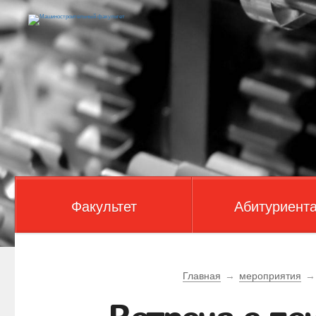
Факультет
Абитуриент
Главная
→
мероприятия
→