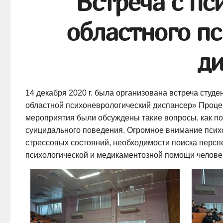
Встреча с пс
областного п
ди
14 декабря 2020 г. была организована встреча студ
областной психоневрологический диспансер» Процен
мероприятия были обсуждены такие вопросы, как по
суицидального поведения. Огромное внимание псих
стрессовых состояний, необходимости поиска персп
психологической и медикаментозной помощи человек