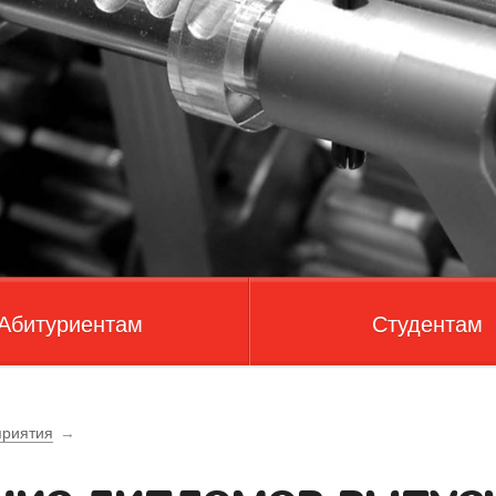
Абитуриентам
Студентам
риятия
→