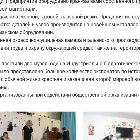
 Предприятие оборудовано кран-балками собственного пр
вой магистрали.
ью плазменной, газовой, лазерной резки. Предприятие осущ
аботка деталей и узлов производится на новейшем металл
рманском оборудовании.
нная окрасочно-сушильная камера итальянского производс
ловия труда и охрану окружающей среды. Так же на террит
посетили два музея: один в Индустриально-Педагогическом
ыло представлено большое количество экспонатов по истор
с обычной жизни крестьян и заканчивая второй мировой во
ьны.
рганизованны при содействии общественной организации 