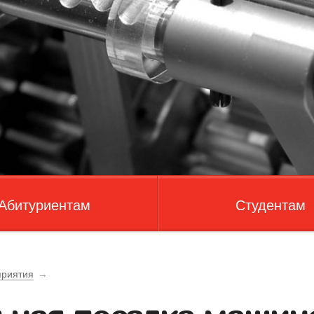
Абитуриентам
Студентам
риятия
→