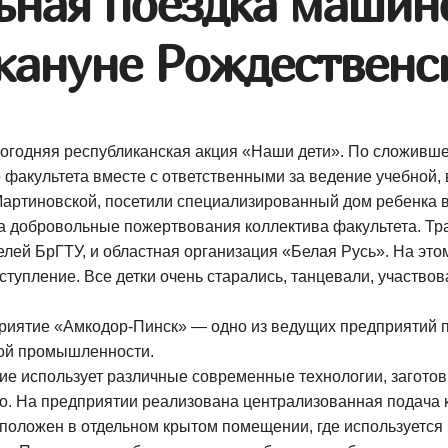
ьная поездка машин
кануне Рождественс
вогодняя республиканская акция «Наши дети». По сложивше
 факультета вместе с ответственными за ведение учебной,
ртиновской, посетили специализированный дом ребенка в 
а добровольные пожертвования коллектива факультета. Тр
лей БрГТУ, и областная организация «Белая Русь». На эт
тупление. Все детки очень старались, танцевали, участвов
риятие «Амкодор-Пинск» — одно из ведущих предприятий п
ной промышленности.
ие использует различные современные технологии, загото
о. На предприятии реализована централизованная подача к
сположен в отдельном крытом помещении, где используется