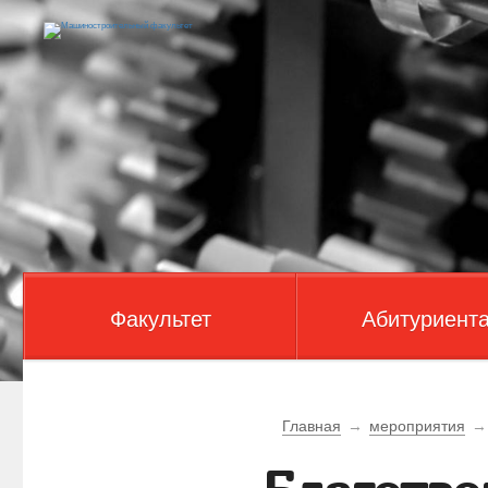
Факультет
Абитуриент
Главная
→
мероприятия
→